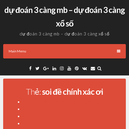
Skip
dự đoán 3 càng mb – dự đoán 3 càng
to
content
xổ số
dự đoán 3 càng mb – dự đoán 3 càng xổ số
Main Menu
Facebook
Twitter
Google
Linkedin
Instagram
YouTube
Pinterest
VK
Email
Plus
Thẻ:
soi đề chính xác ơi
chốt loto siêu cấp bạch thủ lô miền bắc
chốt loto siêu cấp bach thủ lô 2 nháy miền bắc