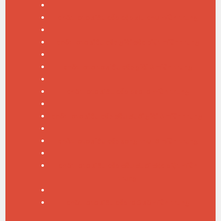
chốt loto siêu cấp cặp xỉu chủ miền trung
chốt loto siêu cấp giải đặc biệt miền trung
chốt loto to siêu cấp giải 8 miền trung
chốt loto siêu cấp bao lô miền trung
chốt loto siêu cấp đầu đuôi giải 8 miền trung
chốt loto siêu cấp song thủ lô miền trung
chốt loto siêu cấp đầu đuôi đặc biệt miền
trung
chốt loto siêu cấp lô 3 số miền trung