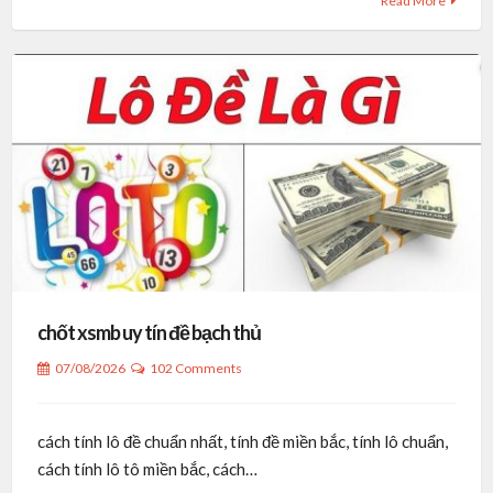
Read More
chốt xsmb uy tín đề bạch thủ
07/08/2026
102 Comments
cách tính lô đề chuẩn nhất, tính đề miền bắc, tính lô chuẩn,
cách tính lô tô miền bắc, cách…