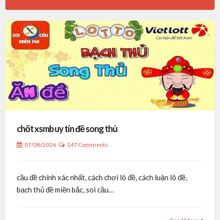
chốt xsmb uy tín đề song thủ
07/08/2026
147 Comments
cầu đề chính xác nhất, cách chơi lô đề, cách luận lô đề,
bạch thủ đề miền bắc, soi cầu…