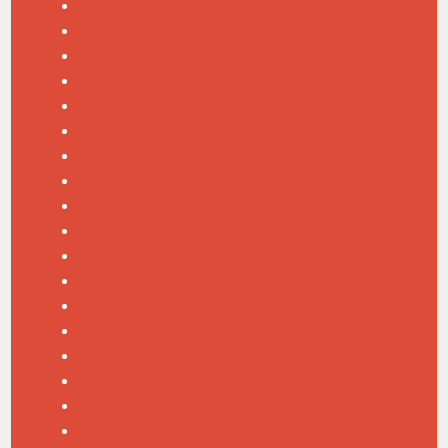
chốt loto siêu cấp song thủ lô miền bắc
chốt loto siêu cấp bạch thủ lô kép miền bắc
chốt loto siêu cấp song thủ lô kép miền bắc
chốt loto siêu cấp bạch thủ đề miền bắc
chốt loto siêu cấp song thủ đề miền bắc
chốt loto siêu cấp dàn đề 4 số miền bắc
chốt loto siêu cấp dàn đề 6 số miền bắc