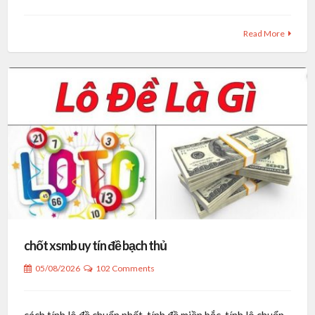
Read More
chốt xsmb uy tín đề bạch thủ
05/08/2026
102 Comments