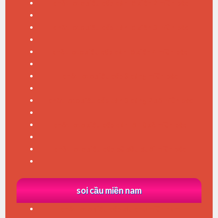
chốt loto siêu cấp dàn lô xiên 2 miền bắc
chốt loto siêu cấp dàn lô xiên 3 miền bắc
chốt loto siêu cấp dàn lô xiên 4 miền bắc
chốt loto siêu cấp 3 càng miền bắc
chốt loto siêu cấp dàn 3 càng 2 số miền bắc
chốt loto siêu cấp dàn lô 10 số miền bắc
chốt loto siêu cấp đề đầu đuôi miền bắc
soi cầu miền nam
chốt loto siêu cấp xỉu chủ miền nam