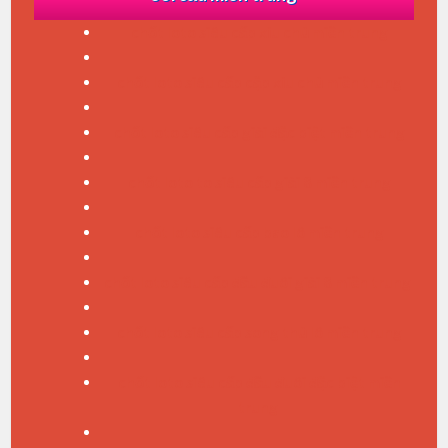
chốt loto siêu cấp xỉu chủ miền trung
chốt loto siêu cấp cặp xỉu chủ miền trung
chốt loto siêu cấp giải đặc biệt miền trung
chốt loto to siêu cấp giải 8 miền trung
chốt loto siêu cấp bao lô miền trung
chốt loto siêu cấp đầu đuôi giải 8 miền trung
chốt loto siêu cấp song thủ lô miền trung
chốt loto siêu cấp đầu đuôi đặc biệt miền
trung