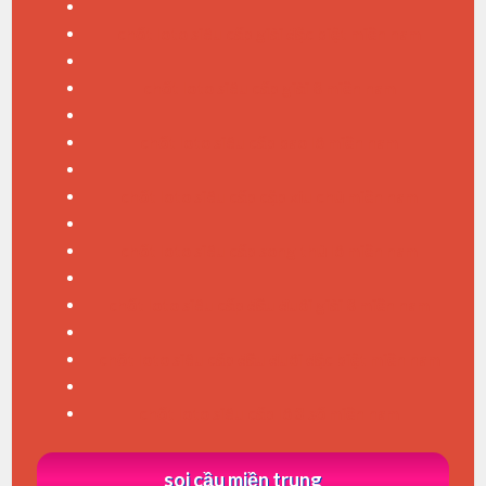
chốt loto siêu cấp giải đặc biệt miền nam
chốt loto siêu cấp giải 8 miền nam
chốt loto siêu cấp bao lô miền nam
chốt loto siêu cấp cặp xỉu chủ miền nam
chốt loto siêu cấp song thủ lô miền nam
chốt loto siêu cấp đầu đuôi giải 8 miền nam
chốt loto siêu cấp đầu đuôi đặc biệt miền nam
chốt loto siêu cấp lô 3 số miền nam
soi cầu miền trung