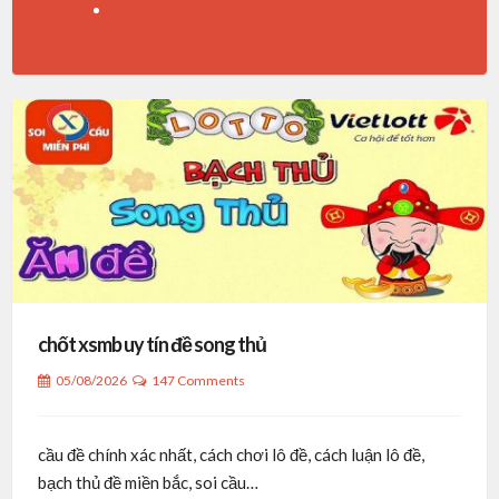
chốt loto siêu cấp lô 3 số miền trung
chốt xsmb uy tín đề song thủ
05/08/2026
147 Comments
cầu đề chính xác nhất, cách chơi lô đề, cách luận lô đề,
bạch thủ đề miền bắc, soi cầu…