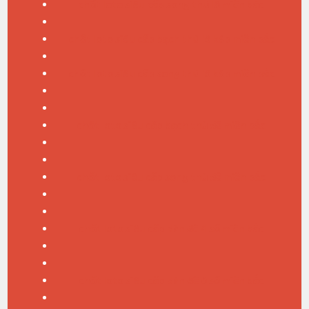
chốt loto siêu cấp song thủ lô miền bắc
chốt loto siêu cấp bạch thủ lô kép miền bắc
chốt loto siêu cấp song thủ lô kép miền bắc
chốt loto siêu cấp bạch thủ đề miền bắc
chốt loto siêu cấp song thủ đề miền bắc
chốt loto siêu cấp dàn đề 4 số miền bắc
chốt loto siêu cấp dàn đề 6 số miền bắc