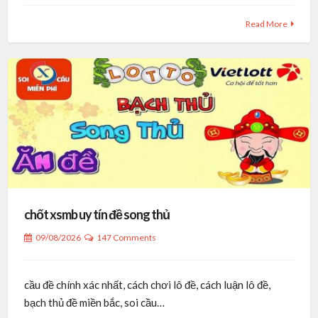
Read More
chốt xsmb uy tín đề song thủ
09/08/2026
147 Comments
cầu đề chính xác nhất, cách chơi lô đề, cách luận lô đề,
bạch thủ đề miền bắc, soi cầu…