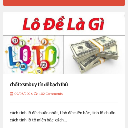
chốt xsmb uy tín đề bạch thủ
09/08/2026
102 Comments
cách tính lô đề chuẩn nhất, tính đề miền bắc, tính lô chuẩn,
cách tính lô tô miền bắc, cách…