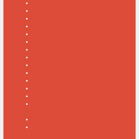
chốt loto siêu cấp cặp xỉu chủ miền trung
chốt loto siêu cấp giải đặc biệt miền trung
chốt loto to siêu cấp giải 8 miền trung
chốt loto siêu cấp bao lô miền trung
chốt loto siêu cấp đầu đuôi giải 8 miền trung
chốt loto siêu cấp song thủ lô miền trung
chốt loto siêu cấp đầu đuôi đặc biệt miền
trung
chốt loto siêu cấp lô 3 số miền trung