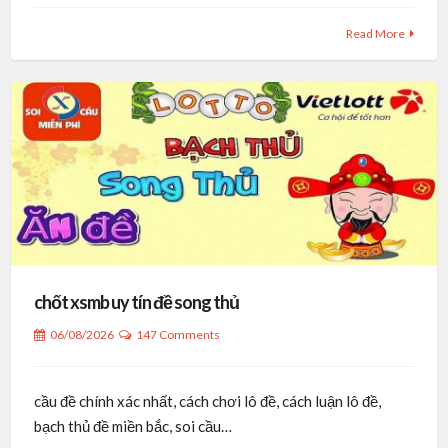
Read More
chốt xsmb uy tín đề song thủ
06/08/2026
147 Comments
cầu đề chính xác nhất, cách chơi lô đề, cách luận lô đề,
bạch thủ đề miền bắc, soi cầu…