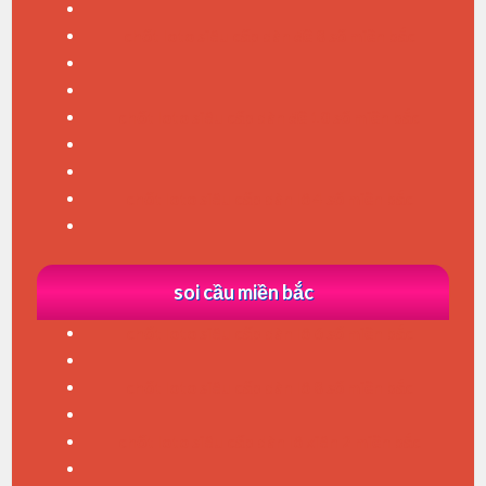
chốt loto siêu cấp dàn đề 8 số miền bắc
chốt loto siêu cấp dàn đề 10 số miền bắc
chốt loto siêu cấp dàn lô 4 số miền bắc
soi cầu miền bắc
chốt loto siêu cấp dàn lô 6 số miền bắc
chốt loto siêu cấp dàn lô 8 số miền bắc
chốt loto siêu cấp dàn lô xiên 2 miền bắc