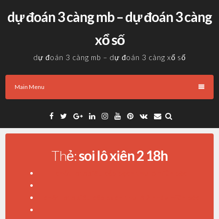
Skip
dự đoán 3 càng mb – dự đoán 3 càng
to
content
xổ số
dự đoán 3 càng mb – dự đoán 3 càng xổ số
Main Menu
Facebook
Twitter
Google
Linkedin
Instagram
YouTube
Pinterest
VK
Email
Plus
Thẻ:
soi lô xiên 2 18h
chốt loto siêu cấp bạch thủ lô miền bắc
chốt loto siêu cấp bach thủ lô 2 nháy miền bắc