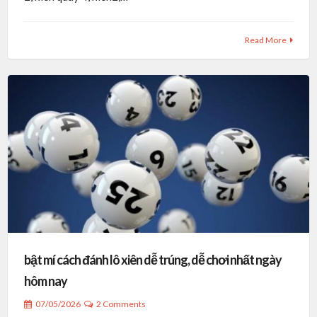
Read More
bật mí cách đánh lô xiên dễ trúng, dễ chơi nhất ngày
hôm nay
07/05/2026
2 Comments