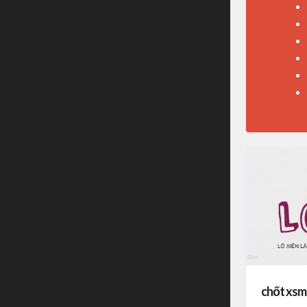
chốt xsmb