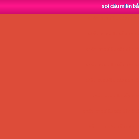
soi cầu miền b
chốt loto siêu cấp dàn l
chốt loto siêu cấp dàn l
chốt loto siêu cấp dàn lô
chốt loto siêu cấp dàn lô
chốt loto siêu cấp dàn lô
chốt loto siêu cấp 3 
chốt loto siêu cấp dàn 3 c
chốt loto siêu cấp dàn l