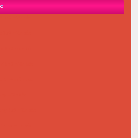
ắc
ô 6 số miền bắc
ô 8 số miền bắc
 xiên 2 miền bắc
 xiên 3 miền bắc
 xiên 4 miền bắc
càng miền bắc
àng 2 số miền bắc
ô 10 số miền bắc