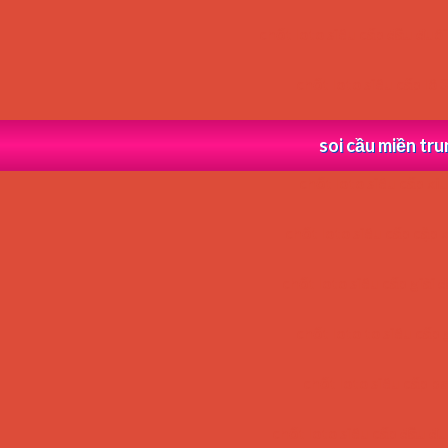
chốt loto siêu cấp đầu đuôi
chốt loto siêu cấp lô 
soi cầu miền tr
chốt loto siêu cấp xỉ
chốt loto siêu cấp cặp 
chốt loto siêu cấp giải 
chốt loto to siêu cấp 
chốt loto siêu cấp ba
chốt loto siêu cấp đầu đu