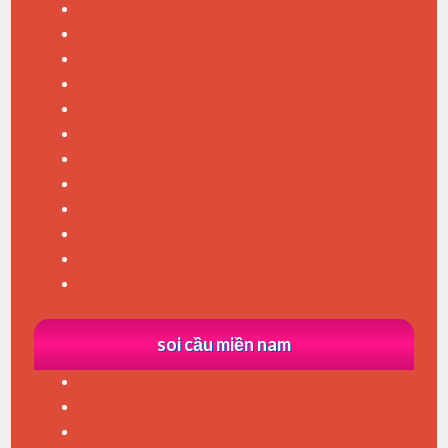
chốt loto siêu cấp dàn lô xiên 3 miền bắc
chốt loto siêu cấp dàn lô xiên 4 miền bắc
chốt loto siêu cấp 3 càng miền bắc
chốt loto siêu cấp dàn 3 càng 2 số miền bắc
chốt loto siêu cấp dàn lô 10 số miền bắc
chốt loto siêu cấp đề đầu đuôi miền bắc
soi cầu miền nam
chốt loto siêu cấp xỉu chủ miền nam
chốt loto siêu cấp giải đặc biệt miền nam