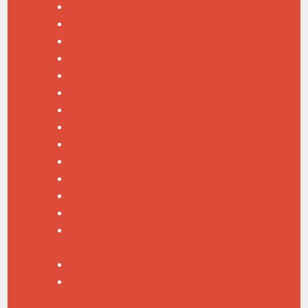
chốt loto siêu cấp cặp xỉu chủ miền trung
chốt loto siêu cấp giải đặc biệt miền trung
chốt loto to siêu cấp giải 8 miền trung
chốt loto siêu cấp bao lô miền trung
chốt loto siêu cấp đầu đuôi giải 8 miền trung
chốt loto siêu cấp song thủ lô miền trung
chốt loto siêu cấp đầu đuôi đặc biệt miền
trung
chốt loto siêu cấp lô 3 số miền trung