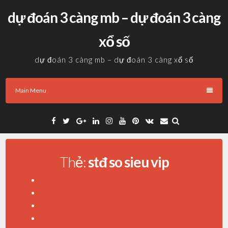
Skip
dự đoán 3 càng mb – dự đoán 3 càng
to
content
xổ số
dự đoán 3 càng mb – dự đoán 3 càng xổ số
Main Menu
Facebook
Twitter
Google
Linkedin
Instagram
YouTube
Pinterest
VK
Email
Plus
Thẻ:
stđ so sieu vip
chốt loto siêu cấp bạch thủ lô miền bắc
chốt loto siêu cấp bach thủ lô 2 nháy miền bắc