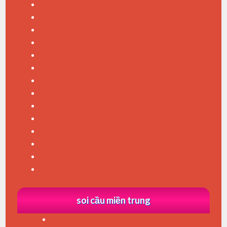
chốt loto siêu cấp giải 8 miền nam
chốt loto siêu cấp bao lô miền nam
chốt loto siêu cấp cặp xỉu chủ miền nam
chốt loto siêu cấp song thủ lô miền nam
chốt loto siêu cấp đầu đuôi giải 8 miền nam
chốt loto siêu cấp đầu đuôi đặc biệt miền nam
chốt loto siêu cấp lô 3 số miền nam
soi cầu miền trung
chốt loto siêu cấp xỉu chủ miền trung