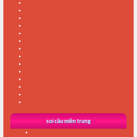
chốt loto siêu cấp giải 8 miền nam
chốt loto siêu cấp bao lô miền nam
chốt loto siêu cấp cặp xỉu chủ miền nam
chốt loto siêu cấp song thủ lô miền nam
chốt loto siêu cấp đầu đuôi giải 8 miền nam
chốt loto siêu cấp đầu đuôi đặc biệt miền nam
chốt loto siêu cấp lô 3 số miền nam
soi cầu miền trung
chốt loto siêu cấp xỉu chủ miền trung