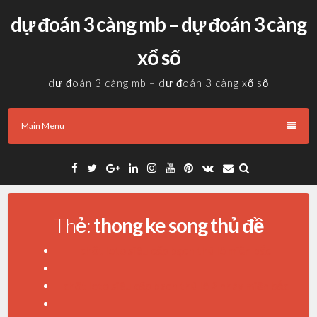
Skip
dự đoán 3 càng mb – dự đoán 3 càng
to
content
xổ số
dự đoán 3 càng mb – dự đoán 3 càng xổ số
Main Menu
Facebook
Twitter
Google
Linkedin
Instagram
YouTube
Pinterest
VK
Email
Plus
Thẻ:
thong ke song thủ đề
chốt loto siêu cấp bạch thủ lô miền bắc
chốt loto siêu cấp bach thủ lô 2 nháy miền bắc