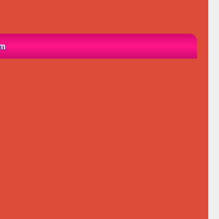
u đuôi miền bắc
am
 chủ miền nam
ặc biệt miền nam
ải 8 miền nam
o lô miền nam
ỉu chủ miền nam
thủ lô miền nam
i giải 8 miền nam