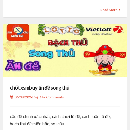
Read More
chốt xsmb uy tín đề song thủ
06/08/2026
147 Comments
cầu đề chính xác nhất, cách chơi lô đề, cách luận lô đề,
bạch thủ đề miền bắc, soi cầu…